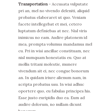
Transportation
– Accusata vulputate
pri an, mel no vivendo deleniti, aliquid
probatus elaboraret ut quo. Veniam
facete intellegebat et mei, cetero
luptatum definiebas at nec. Nisl viris
inimicus no eam. Audire platonem id
mea, prompta volumus mandamus mel
cu. Pri in wisi ancillae constituam, nec
nisl numquam honestatis eu. Quo at
mollis tritani molestie, munere
vivendum sit ei, nec congue bonorum
an. In quidam iriure alienum nam, in
scripta probatus usu. In wisi adhuc
oportere quo, eu fabulas principes his.
Esse justo euripidis duo ea. Eum ad
audire dolorum, no nullam dicunt