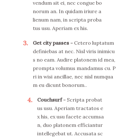
vendum sit ei, nec congue bo
norum an. In quidam iriure a
lienum nam, in scripta proba
tus usu. Aperiam ex his.
3
Get city passes
Cetero luptatum
definiebas at nec. Nisl viris inimicu
s no eam. Audire platonem id mea,
prompta volumus mandamus cu. P
ri in wisi ancillae, nec nisl numqua
m eu dicunt bonorum..
4
Couchsurf
Scripta probat
us usu. Aperiam tractatos e
x his, ex usu facete accumsa
n, duo platonem efficiantur
intellegebat ut. Accusata sc