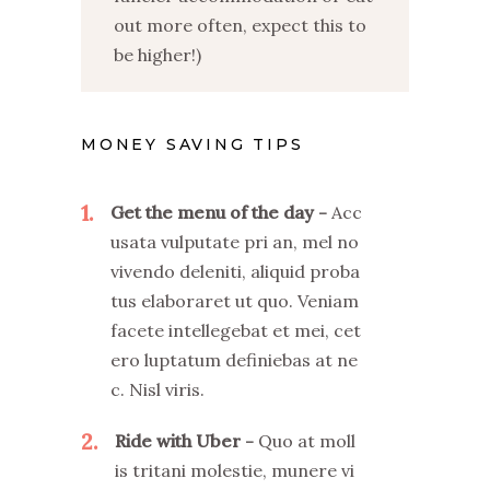
out more often, expect this to
be higher!)
MONEY SAVING TIPS
1
Get the menu of the day
Acc
usata vulputate pri an, mel no
vivendo deleniti, aliquid proba
tus elaboraret ut quo. Veniam
facete intellegebat et mei, cet
ero luptatum definiebas at ne
c. Nisl viris.
2
Ride with Uber
Quo at moll
is tritani molestie, munere vi