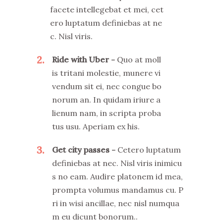
facete intellegebat et mei, cet
ero luptatum definiebas at ne
c. Nisl viris.
2
Ride with Uber
Quo at moll
is tritani molestie, munere vi
vendum sit ei, nec congue bo
norum an. In quidam iriure a
lienum nam, in scripta proba
tus usu. Aperiam ex his.
3
Get city passes
Cetero luptatum
definiebas at nec. Nisl viris inimicu
s no eam. Audire platonem id mea,
prompta volumus mandamus cu. P
ri in wisi ancillae, nec nisl numqua
m eu dicunt bonorum..