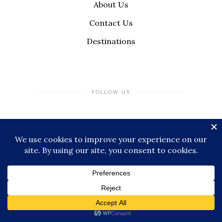
About Us
Contact Us
Destinations
FOLLOW US
TIKTOK
THREADS
INSTAGRAM
© 2026 Miles & Stamps, All Rights
Reserved
|
Impressum
|
Privacy Policy