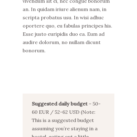
vivendum sit ei, nec congue bonorum
an. In quidam iriure alienum nam, in
scripta probatus usu. In wisi adhuc
oportere quo, eu fabulas principes his.
Esse justo euripidis duo ea. Eum ad
audire dolorum, no nullam dicunt
bonorum.
Suggested daily budget
– 50-
60 EUR / 52-62 USD (Note:
This is a suggested budget
assuming you’re staying in a
hostel, eating out a little,