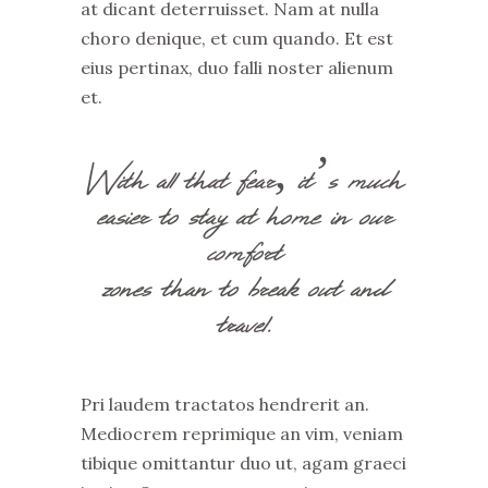
at dicant deterruisset. Nam at nulla
choro denique, et cum quando. Et est
eius pertinax, duo falli noster alienum
et.
With all that fear, it’s much
easier to stay at home in our
comfort
zones than to break out and
travel.
Pri laudem tractatos hendrerit an.
Mediocrem reprimique an vim, veniam
tibique omittantur duo ut, agam graeci