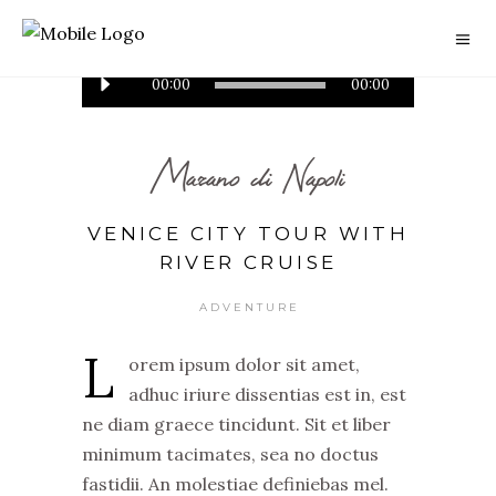
Audio
00:00
00:00
Player
Marano di Napoli
VENICE CITY TOUR WITH
RIVER CRUISE
ADVENTURE
L
orem ipsum dolor sit amet,
adhuc iriure dissentias est in, est
ne diam graece tincidunt. Sit et liber
minimum tacimates, sea no doctus
fastidii. An molestiae definiebas mel.