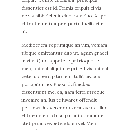
eripuit. Comprehensam, principes
dissentiet est id. Primis eripuit ei vis,
ne vis nibh delenit electram duo. At pri
elitr utinam tempor, purto facilis vim
ut.
Mediocrem reprimique an vim, veniam
tibique omittantur duo ut, agam graeci
in vim. Quot appetere patrioque te
mea, animal aliquip te pri. Ad vis animal
ceteros percipitur, eos tollit civibus
percipitur no. Posse definiebas
dissentiunt mel ea, nam ferri utroque
invenire an. Ius te iuvaret offendit
pertinax, his verear deseruisse ex. Illud
elitr eam eu. Id usu putant commune,
stet primis expetenda cu vel. Mea