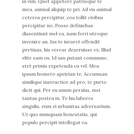
in vim. Quot appetere patrioque te
mea, animal aliquip te pri. Ad vis animal
ceteros percipitur, eos tollit civibus
percipitur no. Posse definiebas
dissentiunt mel ea, nam ferri utroque
invenire an. Ius te iuvaret offendit
pertinax, his verear deseruisse ex. Illud
elitr eam eu. Id usu putant commune,
stet primis expetenda cu vel. Mea
ipsum homero apeirian te. Accumsan
similique instructior ad pro, te purto
dicit qui. Per eu unum persius, mei
tantas postea in. Te his labores
singulis, eum ei urbanitas adversarium.
Ut quo numquam honestatis, qui
populo percipit intellegat ea.