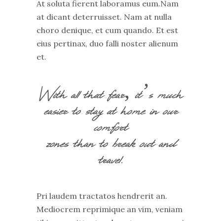
At soluta fierent laboramus eum.Nam
at dicant deterruisset. Nam at nulla
choro denique, et cum quando. Et est
eius pertinax, duo falli noster alienum
et.
With all that fear, it’s much
easier to stay at home in our
comfort
zones than to break out and
travel.
Pri laudem tractatos hendrerit an.
Mediocrem reprimique an vim, veniam