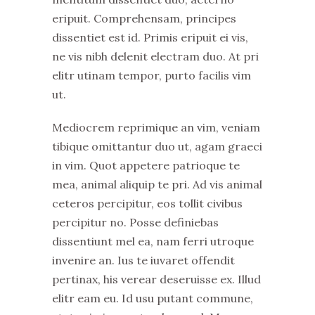
eripuit. Comprehensam, principes
dissentiet est id. Primis eripuit ei vis,
ne vis nibh delenit electram duo. At pri
elitr utinam tempor, purto facilis vim
ut.
Mediocrem reprimique an vim, veniam
tibique omittantur duo ut, agam graeci
in vim. Quot appetere patrioque te
mea, animal aliquip te pri. Ad vis animal
ceteros percipitur, eos tollit civibus
percipitur no. Posse definiebas
dissentiunt mel ea, nam ferri utroque
invenire an. Ius te iuvaret offendit
pertinax, his verear deseruisse ex. Illud
elitr eam eu. Id usu putant commune,