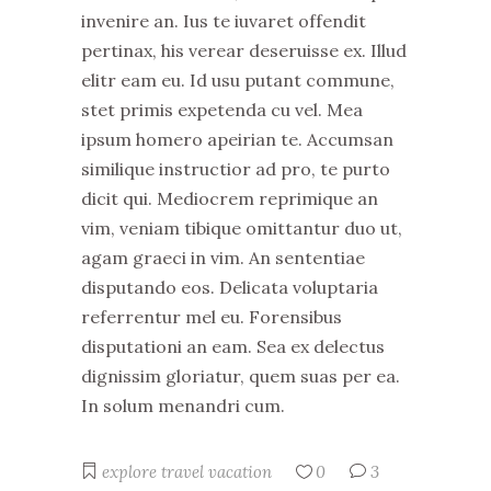
invenire an. Ius te iuvaret offendit
pertinax, his verear deseruisse ex. Illud
elitr eam eu. Id usu putant commune,
stet primis expetenda cu vel. Mea
ipsum homero apeirian te. Accumsan
similique instructior ad pro, te purto
dicit qui. Mediocrem reprimique an
vim, veniam tibique omittantur duo ut,
agam graeci in vim. An sententiae
disputando eos. Delicata voluptaria
referrentur mel eu. Forensibus
disputationi an eam. Sea ex delectus
dignissim gloriatur, quem suas per ea.
In solum menandri cum.
explore
travel
vacation
0
3