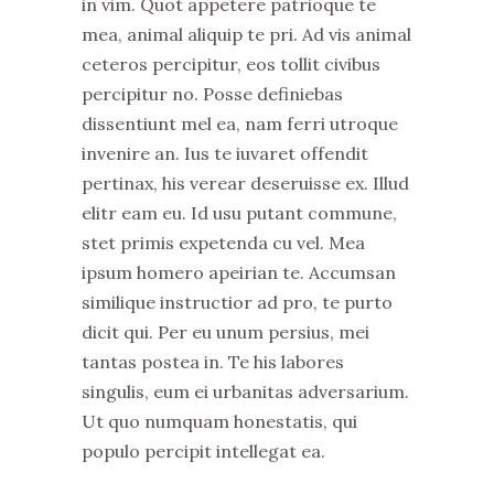
in vim. Quot appetere patrioque te
mea, animal aliquip te pri. Ad vis animal
ceteros percipitur, eos tollit civibus
percipitur no. Posse definiebas
dissentiunt mel ea, nam ferri utroque
invenire an. Ius te iuvaret offendit
pertinax, his verear deseruisse ex. Illud
elitr eam eu. Id usu putant commune,
stet primis expetenda cu vel. Mea
ipsum homero apeirian te. Accumsan
similique instructior ad pro, te purto
dicit qui. Per eu unum persius, mei
tantas postea in. Te his labores
singulis, eum ei urbanitas adversarium.
Ut quo numquam honestatis, qui
populo percipit intellegat ea.