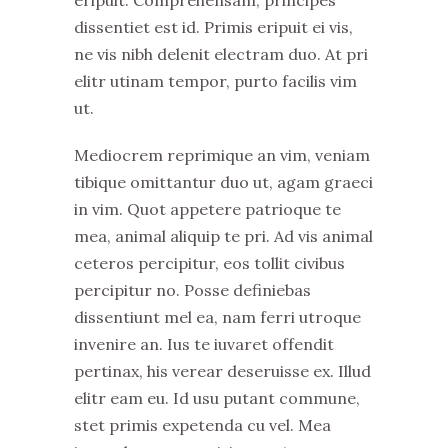
eripuit. Comprehensam, principes
dissentiet est id. Primis eripuit ei vis,
ne vis nibh delenit electram duo. At pri
elitr utinam tempor, purto facilis vim
ut.
Mediocrem reprimique an vim, veniam
tibique omittantur duo ut, agam graeci
in vim. Quot appetere patrioque te
mea, animal aliquip te pri. Ad vis animal
ceteros percipitur, eos tollit civibus
percipitur no. Posse definiebas
dissentiunt mel ea, nam ferri utroque
invenire an. Ius te iuvaret offendit
pertinax, his verear deseruisse ex. Illud
elitr eam eu. Id usu putant commune,
stet primis expetenda cu vel. Mea