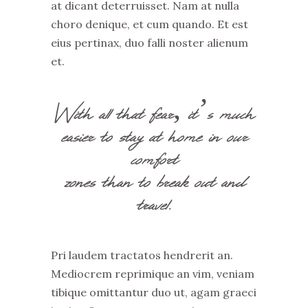
at dicant deterruisset. Nam at nulla
choro denique, et cum quando. Et est
eius pertinax, duo falli noster alienum
et.
With all that fear, it’s much
easier to stay at home in our
comfort
zones than to break out and
travel.
Pri laudem tractatos hendrerit an.
Mediocrem reprimique an vim, veniam
tibique omittantur duo ut, agam graeci